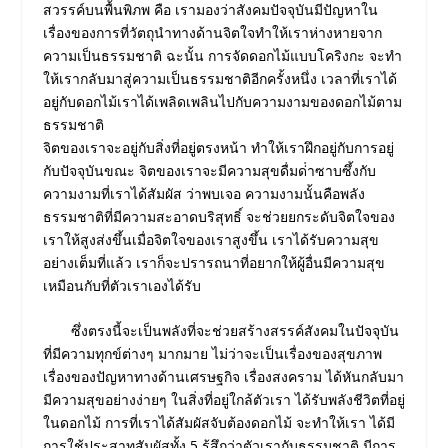
สวรรค์บนพื้นพิภพ คือ เรามองว่าสังคมปัจจุบันมีปัญหาใน
เรื่องของการที่วัตถุนําทางด้านจิตใจทําให้เราห่างหายจาก
ความเป็นธรรมชาติ ฉะนั้น การจัดดอกไม้แบบโคริงกะ จะทํา
ให้เรากลับมาสู่ความเป็นธรรมชาติอีกครั้งหนึ่ง เวลาที่เราได้
อยู่กับดอกไม้เราได้เพลิดเพลินไปกับความงามของดอกไม้ตาม
ธรรมชาติ
จิตของเราจะอยู่กับสิ่งที่อยู่ตรงหน้า ทําให้เราฝึกอยู่กับการอยู่
กับปัจจุบันขณะ จิตของเราจะมีความสุขดื่มด่ําซาบซึ้งกับ
ความงามที่เราได้สัมผัส ว่าพบเจอ ความงามนั้นคือพลัง
ธรรมชาติที่มีความสะอาดบริสุทธิ์ จะช่วยยกระดับจิตใจของ
เราให้สูงส่งขึ้นเมื่อจิตใจของเราสูงขึ้น เราได้รับความสุข
อย่างเต็มที่แล้ว เราก็จะปรารถนาที่อยากให้ผู้อื่นมีความสุข
เหมือนกับที่ตัวเราเองได้รับ
ซึ่งตรงนี้จะเป็นพลังที่จะช่วยสร้างสรรค์สังคมในปัจจุบัน
ที่มีความทุกข์ต่างๆ มากมาย ไม่ว่าจะเป็นเรื่องของสุขภาพ
เรื่องของปัญหาทางด้านเศรษฐกิจ เรื่องสงคราม ได้หันกลับมา
มีความสุขอย่างง่ายๆ ในสิ่งที่อยู่ใกล้ตัวเรา ได้รับพลังชีวิตที่อยู่
ในดอกไม้ การที่เราได้สัมผัสจับต้องดอกไม้ จะทําให้เรา ได้มี
การใช้ประสาทสัมผัสทั้ง 5 รู้สึกว่าตัวเรากับธรรมชาติ มีการ