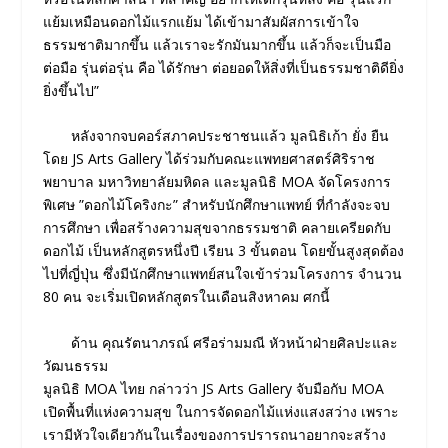
แย้มเหมือนดอกไม้แรกแย้ม ได้เข้ามาสัมผัสการเข้าใจ
ธรรมชาติมากขึ้น แล้วเราจะรักมันมากขึ้น แล้วก็จะเป็นมือ
ต่อมือ รุ่นต่อรุ่น คือ ได้รักษา ต่อยอดให้สิ่งที่เป็นธรรมชาติดียิ่ง
ยิ่งขึ้นไป”
หลังจากจบคอร์สภาคประชาชนแล้ว มูลนิธิเก้า ยั่ง ยืน
โดย JS​ Art​s Gallery ได้ร่วมกับคณะแพทยศาสตร์ศิริราช
พยาบาล มหาวิทยาลัยมหิดล และมูลนิธิ MOA จัดโครงการ
พิเศษ ”ดอกไม้โคริงกะ” สำหรับนักศึกษาแพทย์ ที่กำลังจะจบ
การศึกษา เพื่อสร้างความสุขจากธรรมชาติ คลายเครียดกับ
ดอกไม้ เป็นหลักสูตรหนึ่งปี เรียน 3 ขั้นตอน โดยขั้นสูงสุดต้อง
ไปที่ญี่ปุ่น ซึ่งมีนักศึกษาแพทย์สนใจเข้าร่วมโครงการ จำนวน
80 คน จะเริ่มเปิดหลักสูตรในเดือนสิงหาคม ศกนี้
ด้าน คุณรัตนาภรณ์​ ศรีอร่ามมณี หัวหน้าฝ่ายศิลปะและ
วัฒนธรรม
มูลนิธิ​ MOA​ ไทย​ กล่าวว่า JS​ Art​s Gallery จับมือกับ MOA
เปิดพื้นที่แห่งความสุข ในการจัดดอกไม้แห่งแสงสว่าง เพราะ
เรามีหัวใจเดียวกันในเรื่องของการปรารถนาอยากจะสร้าง