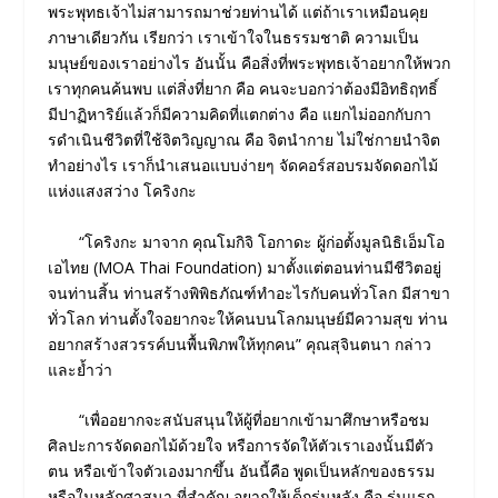
พระพุทธเจ้าไม่สามารถมาช่วยท่านได้ แต่ถ้าเราเหมือนคุย
ภาษาเดียวกัน เรียกว่า เราเข้าใจในธรรมชาติ ความเป็น
มนุษย์ของเราอย่างไร อันนั้น คือสิ่งที่พระพุทธเจ้าอยากให้พวก
เราทุกคนค้นพบ แต่สิ่งที่ยาก คือ คนจะบอกว่าต้องมีอิทธิฤทธิ์
มีปาฏิหาริย์แล้วก็มีความคิดที่แตกต่าง คือ แยกไม่ออกกับกา
รดําเนินชีวิตที่ใช้จิตวิญญาณ คือ จิตนํากาย ไม่ใช่กายนําจิต
ทำอย่างไร เราก็นําเสนอแบบง่ายๆ จัดคอร์สอบรมจัดดอกไม้
แห่งแสงสว่าง โคริงกะ
“โคริงกะ มาจาก คุณโมกิจิ โอกาดะ ผู้ก่อตั้งมูลนิธิเอ็มโอ
เอไทย (MOA Thai Foundation) มาตั้งแต่ตอนท่านมีชีวิตอยู่
จนท่านสิ้น ท่านสร้างพิพิธภัณฑ์ทําอะไรกับคนทั่วโลก มีสาขา
ทั่วโลก ท่านตั้งใจอยากจะให้คนบนโลกมนุษย์มีความสุข ท่าน
อยากสร้างสวรรค์บนพื้นพิภพให้ทุกคน” คุณสุจินตนา กล่าว
และย้ำว่า
“เพื่ออยากจะสนับสนุนให้ผู้ที่อยากเข้ามาศึกษาหรือชม
ศิลปะการจัดดอกไม้ด้วยใจ หรือการจัดให้ตัวเราเองนั้นมีตัว
ตน หรือเข้าใจตัวเองมากขึ้น อันนี้คือ พูดเป็นหลักของธรรม
หรือในหลักศาสนา ที่สำคัญ อยากให้เด็กรุ่นหลัง คือ รุ่นแรก