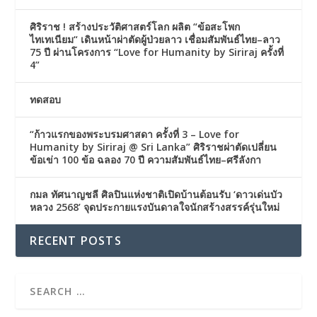
ศิริราช ! สร้างประวัติศาสตร์โลก ผลิต “ข้อสะโพก
ไทเทเนียม“ เดินหน้าผ่าตัดผู้ป่วยลาว เชื่อมสัมพันธ์ไทย–ลาว
75 ปี ผ่านโครงการ “Love for Humanity by Siriraj ครั้งที่
4”
ทดสอบ
“ก้าวแรกของพระบรมศาสดา ครั้งที่ 3 – Love for
Humanity by Siriraj @ Sri Lanka” ศิริราชผ่าตัดเปลี่ยน
ข้อเข่า 100 ข้อ ฉลอง 70 ปี ความสัมพันธ์ไทย–ศรีลังกา
กมล ทัศนาญชลี ศิลปินแห่งชาติเปิดบ้านต้อนรับ ‘ดาวเด่นบัว
หลวง 2568’ จุดประกายแรงบันดาลใจนักสร้างสรรค์รุ่นใหม่
RECENT POSTS