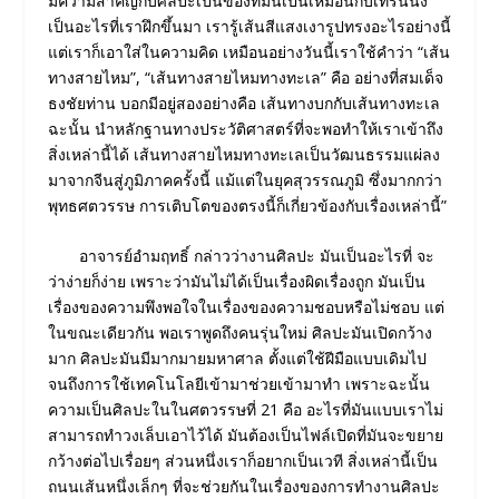
มีความสําคัญกับศิลปะเป็นของที่มันเป็นเหมือนกับเทรนนิ่ง
เป็นอะไรที่เราฝึกขึ้นมา เรารู้เส้นสีแสงเงารูปทรงอะไรอย่างนี้
แต่เราก็เอาใส่ในความคิด เหมือนอย่างวันนี้เราใช้คําว่า “เส้น
ทางสายไหม”, “เส้นทางสายไหมทางทะเล” คือ อย่างที่สมเด็จ
ธงชัยท่าน บอกมีอยู่สองอย่างคือ เส้นทางบกกับเส้นทางทะเล
ฉะนั้น นําหลักฐานทางประวัติศาสตร์ที่จะพอทำให้เราเข้าถึง
สิ่งเหล่านี้ได้ เส้นทางสายไหมทางทะเลเป็นวัฒนธรรมแผ่ลง
มาจากจีนสู่ภูมิภาคครั้งนี้ แม้แต่ในยุคสุวรรณภูมิ ซึ่งมากกว่า
พุทธศตวรรษ การเติบโตของตรงนี้ก็เกี่ยวข้องกับเรื่องเหล่านี้”
อาจารย์อำมฤทธิ์ กล่าวว่างานศิลปะ มันเป็นอะไรที่ จะ
ว่าง่ายก็ง่าย เพราะว่ามันไม่ได้เป็นเรื่องผิดเรื่องถูก มันเป็น
เรื่องของความพึงพอใจในเรื่องของความชอบหรือไม่ชอบ แต่
ในขณะเดียวกัน พอเราพูดถึงคนรุ่นใหม่ ศิลปะมันเปิดกว้าง
มาก ศิลปะมันมีมากมายมหาศาล ตั้งแต่ใช้ฝีมือแบบเดิมไป
จนถึงการใช้เทคโนโลยีเข้ามาช่วยเข้ามาทํา เพราะฉะนั้น
ความเป็นศิลปะในในศตวรรษที่ 21 คือ อะไรที่มันแบบเราไม่
สามารถทําวงเล็บเอาไว้ได้ มันต้องเป็นไฟล์เปิดที่มันจะขยาย
กว้างต่อไปเรื่อยๆ ส่วนหนึ่งเราก็อยากเป็นเวที สิ่งเหล่านี้เป็น
ถนนเส้นหนึ่งเล็กๆ ที่จะช่วยกันในเรื่องของการทํางานศิลปะ