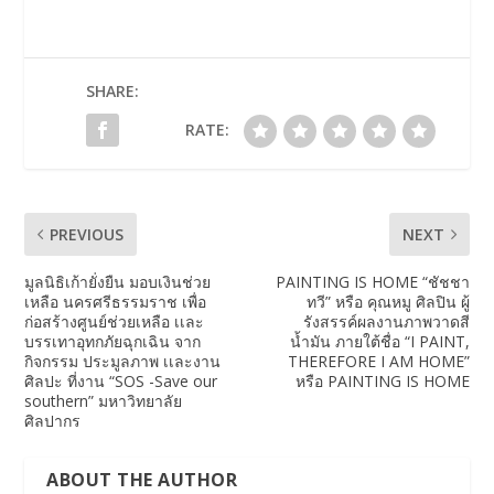
SHARE:
RATE:
PREVIOUS
NEXT
มูลนิธิเก้ายั่งยืน มอบเงินช่วย
PAINTING IS HOME “ชัชชา
เหลือ นครศรีธรรมราช เพื่อ
ทวี” หรือ คุณหมู ศิลปิน ผู้
ก่อสร้างศูนย์ช่วยเหลือ เเละ
รังสรรค์ผลงานภาพวาดสี
บรรเทาอุทกภัยฉุกเฉิน จาก
น้ำมัน ภายใต้ชื่อ “I PAINT,
กิจกรรม ประมูลภาพ เเละงาน
THEREFORE I AM HOME”
ศิลปะ ที่งาน “SOS -Save our
หรือ PAINTING IS HOME
southern” มหาวิทยาลัย
ศิลปากร
ABOUT THE AUTHOR