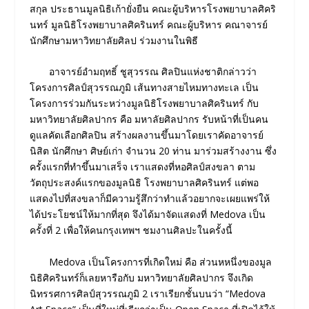
สกุล ประธานมูลนิธิเก้ายั่งยืน คณะผู้บริหารโรงพยาบาลศิคริ
นทร์ มูลนิธิโรงพยาบาลศิครินทร์ คณะผู้บริหาร คณาจารย์
นักศึกษามหาวิทยาลัยศิลป ร่วมงานในพิธี
อาจารย์อำมฤทธิ์ ชูสุวรรณ ศิลปินแห่งชาติกล่าวว่า
โครงการศิลป์สุวรรณภูมิ เส้นทางสายไหมทางทะเล เป็น
โครงการร่วมกันระหว่างมูลนิธิโรงพยาบาลศิครินทร์ กับ
มหาวิทยาลัยศิลปากร คือ มหาลัยศิลปากร รับหน้าที่เป็นคน
ดูแลคัดเลือกศิลปิน สร้างผลงานขึ้นมาโดยเราคัดอาจารย์
นิสิต นักศึกษา ศิษย์เก่า จำนวน 20 ท่าน มาร่วมสร้างงาน ซึ่ง
ครั้งแรกที่ทําขึ้นมาเสร็จ เราแสดงที่หอศิลป์สงขลา ตาม
วัตถุประสงค์แรกของมูลนิธิ โรงพยาบาลศิครินทร์ แต่พอ
แสดงไปที่สงขลาก็มีความรู้สึกว่าทําแล้วอยากจะเผยแพร่ให้
ได้ประโยชน์ให้มากที่สุด จึงได้มาจัดแสดงที่ Medova เป็น
ครั้งที่ 2 เพื่อให้คนกรุงเทพฯ ชมงานศิลปะในครั้งนี้
Medova เป็นโครงการที่เกิดใหม่ คือ ส่วนหหนึ่งของมูล
นิธิศิครินทร์ก็เลยหารือกับ มหาวิทยาลัยศิลปากร จึงเกิด
นิทรรศการศิลป์สุวรรณภูมิ 2 เราเรียกชั้นบนว่า “Medova