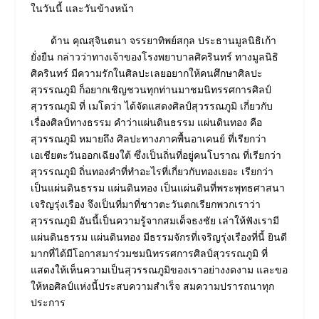
ในวันนี้ และวันข้างหน้า
ด้าน คุณสุจินตนา จรรยาทิพย์สกุล ประธานมูลนิธิเก้า
ยั่งยืน กล่าวว่าทางเจ้าของโรงพยาบาลศิครินทร์ ทางมูลนิธิ
ศิครินทร์ มีความรักในศิลปะเลยอยากให้คนศึกษาศิลปะ
สุวรรณภูมิ ก็อยากเชิญชวนทุกท่านมาชมนิทรรศการศิลป์
สุวรรณภูมิ ที่ เมโดว่า ได้จัดแสดงศิลป์สุวรรณภูมิ เกี่ยวกับ
เรื่องศิลป์ทางธรรม คำว่าแผ่นดินธรรม แผ่นดินทอง คือ
สุวรรณภูมิ หมายถึง ศิลปะทางภาคพื้นอาเคนย์ ที่เรียกว่า
เอเชียตะวันออกเฉียงใต้ ซึ่งเป็นถิ่นที่อยู่คนโบราณ ที่เรียกว่า
สุวรรณภูมิ ถิ่นทองคำที่ทำอะไรที่เกี่ยวกับทองเยอะ เรียกว่า
เป็นแผ่นดินธรรม แผ่นดินทอง เป็นแผ่นดินที่พระพุทธศาสนา
เจริญรุ่งเรือง จึงเป็นที่มาที่ชาวตะวันตกเรียกพวกเราว่า
สุวรรณภูมิ อันนี้เป็นความรู้จากสมเด็จธงชัย เล่าให้ฟังเรามี
แผ่นดินธรรม แผ่นดินทอง มีธรรมจักรที่เจริญรุ่งเรืองที่นี้ ยินดี
มากที่ได้มีโอกาสมาร่วมชมนิทรรศการศิลป์สุวรรณภูมิ ที่
แสดงให้เห็นความเป็นสุวรรณภูมิของเราอย่างงดงาม และขอ
ให้หอศิลป์แห่งนี้ประสบความสำเร็จ สมความปรารถนาทุก
ประการ