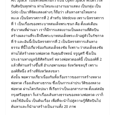
Art Space” เป็นที่ใหม่ที่เรียกว่าเป็น Open Space ที่เปิดไว้ให้
กับศิลปินทุกท่าน ท่านไหนจะเอางานมาแสดง เป็นกลุ่ม เป็น
Solo เป็นเวทีจัดแสดงต่างๆ ก็ถือว่า เส้นทางสายไหมทาง
ทะเล เป็นนิทรรศการที่ 2 สําหรับ Medova เพราะนิทรรศการ
ที่ 1 เป็นเรื่องของพระบาทสมเด็จพระชนก คือ ตั้งแต่เดือน
ธันวาคมที่ผ่านมา เราก็มีการแสดงงานเป็นผลงานที่ศิลปิน
สร้างผลงานที่ระลึกถึงพระบาทสมเด็จพระเจ้าอยู่หัวในรัชกาล
ที่ 9 และอันนี้เป็นนิทรรศการที่ 2 เป็นนิทรรศการเส้นทาง
ธรรม ที่นี้ไปเกี่ยวข้องกับสมเด็จธงชัย ก็เพราะว่าสมเด็จธงชัย
ท่านได้สร้างหลวงพ่อทวด กับคุณธีรพจน์ จรูญศรี ซึ่งเป็น
ประธานทางมูลนิธิศิครินทร์ หลวงพ่อทวดองค์นี้ เป็นองค์ที่ 2
แล้วที่ท่านสร้างขึ้นที่ อำเภอพานทอง จังหวัดชลบุรี เพราะ
องค์ที่หนึ่ง สร้างที่จังหวัดสงขลา
ดังนั้น พอความเกี่ยวเนื่องกันทั้งเรื่องราวของการสร้างหลวง
พ่อทวด เรื่องเส้นทางธรรม ซึ่งเป็นการเล่าประวัติของหลวง
พ่อทวด ผ่านไตรกัลปณา ที่เรียกว่าเป็นเอกสารภาพ ตั้งแต่สมัย
กรุงศรีอยุธยา ก็เล่าเรื่องเส้นทางธรรมของหลวงพ่อทวด เราก็
เลยใช้อันนั้น เป็นต้นเรื่อง เพื่อที่จะนําไปสู่ความรู้ที่ศิลปินไป
ค้นหาและก็นํามาสร้างเป็นงานทั้ง 20 ภาพ