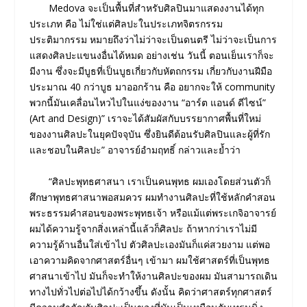
Medova จะเป็นพื้นที่สําหรับศิลปินมาแสดงงานได้ทุก
ประเภท คือ ไม่ใช่แต่ศิลปะในประเภทจิตรกรรม
ประติมากรรม หมายถึงว่าไม่ว่าจะเป็นดนตรี ไม่ว่าจะเป็นการ
แสดงศิลปะแขนงอื่นได้หมด อย่างเช่น วันนี้ ตอนเย็นเราก็จะ
มีงาน ซึ่งจะมีบูธที่เป็นบูธเกี่ยวกับหัตถกรรม เกี่ยวกับงานฝีมือ
ประมาณ 40 กว่าบูธ มาออกร้าน คือ อยากจะให้ community
พวกนี้มันเคลื่อนไหวไปในแง่ของงาน “อาร์ต แอนด์ ดีไซน์”
(Art and Design)” เราจะได้สัมผัสกับบรรยากาศพื้นที่ใหม่
ของงานศิลปะในยุคปัจจุบัน ซึ่งยินดีต้อนรับศิลปินและผู้ที่รัก
และชอบในศิลปะ” อาจารย์อำมฤทธิ์ กล่าวและย้ำว่า
“ศิลปะพุทธศาสนา เราเป็นคนพุทธ ผมเองโดยส่วนตัวก็
ศึกษาพุทธศาสนาพอสมควร ผมทํางานศิลปะที่ใช้หลักคำสอน
พระธรรมคําสอนของพระพุทธเจ้า หรือแม้แต่พระเกจิอาจารย์
ผมได้ความรู้จากสิ่งเหล่านี้แล้วก็ศิลปะ ถ้าหากว่าเราไม่มี
ความรู้ด้านอื่นใส่เข้าไป ตัวศิลปะเองมันก็แค่สวยงาม แต่พอ
เอาความคิดจากศาสตร์อื่นๆ เข้ามา ผมใช้ศาสตร์ที่เป็นพุทธ
ศาสนาเข้าไป มันก็จะทําให้งานศิลปะของผม มันสามารถเดิน
ทางไปทั่วไปต่อไปได้กว้างขึ้น ดังนั้น คิดว่าศาสตร์ทุกศาสตร์