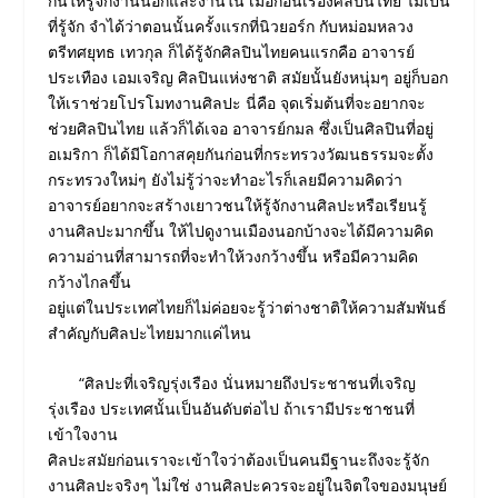
กันให้รู้จักงานนอกและงานใน เมื่อก่อนเรื่องศิลปินไทย ไม่เป็น
ที่รู้จัก จำได้ว่าตอนนั้นครั้งแรกที่นิวยอร์ก กับหม่อมหลวง
ตรีทศยุทธ เทวกุล ก็ได้รู้จักศิลปินไทยคนแรกคือ อาจารย์
ประเทือง เอมเจริญ ศิลปินแห่งชาติ สมัยนั้นยังหนุ่มๆ อยู่ก็บอก
ให้เราช่วยโปรโมทงานศิลปะ นี่คือ จุดเริ่มต้นที่จะอยากจะ
ช่วยศิลปินไทย แล้วก็ได้เจอ อาจารย์กมล ซึ่งเป็นศิลปินที่อยู่
อเมริกา ก็ได้มีโอกาสคุยกันก่อนที่กระทรวงวัฒนธรรมจะตั้ง
กระทรวงใหม่ๆ ยังไม่รู้ว่าจะทําอะไรก็เลยมีความคิดว่า
อาจารย์อยากจะสร้างเยาวชนให้รู้จักงานศิลปะหรือเรียนรู้
งานศิลปะมากขึ้น ให้ไปดูงานเมืองนอกบ้างจะได้มีความคิด
ความอ่านที่สามารถที่จะทําให้วงกว้างขึ้น หรือมีความคิด
กว้างไกลขึ้น
อยู่แต่ในประเทศไทยก็ไม่ค่อยจะรู้ว่าต่างชาติให้ความสัมพันธ์
สําคัญกับศิลปะไทยมากแค่ไหน
“ศิลปะที่เจริญรุ่งเรือง นั่นหมายถึงประชาชนที่เจริญ
รุ่งเรือง ประเทศนั้นเป็นอันดับต่อไป ถ้าเรามีประชาชนที่
เข้าใจงาน
ศิลปะสมัยก่อนเราจะเข้าใจว่าต้องเป็นคนมีฐานะถึงจะรู้จัก
งานศิลปะจริงๆ ไม่ใช่ งานศิลปะควรจะอยู่ในจิตใจของมนุษย์