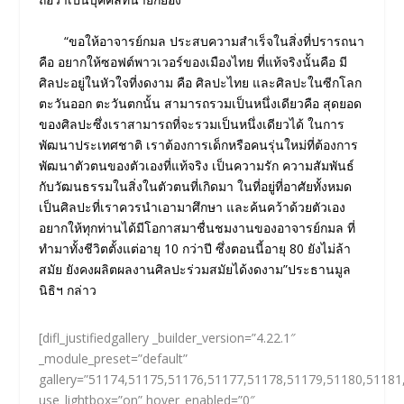
“ขอให้อาจารย์กมล ประสบความสำเร็จในสิ่งที่ปรารถนา
คือ อยากให้ซอฟต์พาวเวอร์ของเมืองไทย ที่แท้จริงนั้นคือ มี
ศิลปะอยู่ในหัวใจที่งดงาม คือ ศิลปะไทย และศิลปะในซีกโลก
ตะวันออก ตะวันตกนั้น สามารถรวมเป็นหนึ่งเดียวคือ สุดยอด
ของศิลปะซึ่งเราสามารถที่จะรวมเป็นหนึ่งเดียวได้ ในการ
พัฒนาประเทศชาติ เราต้องการเด็กหรือคนรุ่นใหม่ที่ต้องการ
พัฒนาตัวตนของตัวเองที่แท้จริง เป็นความรัก ความสัมพันธ์
กับวัฒนธรรมในสิ่งในตัวตนที่เกิดมา ในที่อยู่ที่อาศัยทั้งหมด
เป็นศิลปะที่เราควรนําเอามาศึกษา และค้นคว้าด้วยตัวเอง
อยากให้ทุกท่านได้มีโอกาสมาชื่นชมงานของอาจารย์กมล ที่
ทํามาทั้งชีวิตตั้งแต่อายุ 10 กว่าปี ซึ่งตอนนี้อายุ 80 ยังไม่ล้า
สมัย ยังคงผลิตผลงานศิลปะร่วมสมัยได้งดงาม”ประธานมูล
นิธิฯ กล่าว
[difl_justifiedgallery _builder_version=”4.22.1″
_module_preset=”default”
gallery=”51174,51175,51176,51177,51178,51179,51180,5118
use_lightbox=”on” hover_enabled=”0″