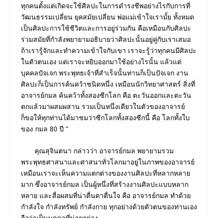
ทุกคนตั้งแต่เกิดจะใช้ศิลปะในการดํารงชีพอย่างไรกับการที่
วัฒนธรรมเปลี่ยน ยุคสมัยเปลี่ยน พ่อแม่เข้าใจเรามั้ย ทั้งหมด
เป็นศิลปะการใช้ชีวิตและการอยู่ร่วมกัน คือเหมือนกับศิลปะ
ร่วมสมัยที่กําลังพยายามอธิบายว่าศิลปะนั้นอยู่คู่กับเราเสมอ
ถ้าเรารู้จักและทําความเข้าใจกับเขา เราจะรู้ว่าทุกคนมีศิลปะ
ในตัวตนเอง แต่เราจะหยิบออกมาใช้อย่างไรนั้น แล้วแต่
บุคคลปัจเจก พระพุทธเจ้าที่สําเร็จนั้นท่านก็เป็นปัจเจก งาน
ศิลปะก็เป็นการค้นคว้าชนิดหนึ่ง เหมือนนักวิทยาศาสตร์ สิ่งที่
อาจารย์กมล ค้นคว้าทั้งสองซีกโลก คือ ตะวันออกและตะวัน
ตกแล้วมาผสมผสาน รวมเป็นหนึ่งเดียวในตัวของอาจารย์
ก็ขอให้ทุกท่านได้มาชมว่าซีกโลกทั้งสองซีกนี้ คือ โลกทั้งใบ
ของ กมล 80 ปี “
คุณสุจินตนา กล่าวว่า อาจารย์กมล พยายามรวม
พระพุทธศาสนาและศาสนาทั่วโลกมาอยู่ในภาพของอาจารย์
เหมือนเราจะเห็นความแตกต่างของงานศิลปะที่หลากหลาย
มาก ซึ่งอาจารย์กมล เป็นผู้หนึ่งที่สร้างงานศิลปะแบบหลาก
หลาย และสื่อผสมที่น่าตื่นตาตื่นใจ คือ อาจารย์กมล ทําด้วย
กําลังใจ กําลังทรัพย์ กําลังกาย ทุกอย่างด้วยตัวตนของท่านเอง
ถือว่าเป็นบุคคลที่น่ายกย่อง