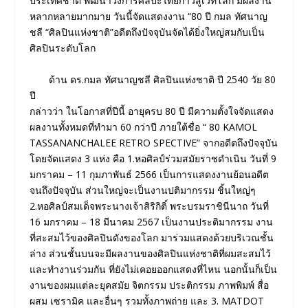
ประเทศชาติ พัฒนาวงการศิลปะไทยก้าวสู่เวทีโลก มีผลงาน
หลากหลายมากมาย วันนี้จัดแสดงงาน “80 ปี กมล ทัศนาญ
ชลี “ศิลปินแห่งชาติ”อดีตถึงปัจจุบันจัดได้ยิ่งใหญ่สมกับเป็น
ศิลปินระดับโลก
ด้าน ดร.กมล ทัศนาญชลี ศิลปินแห่งชาติ ปี 2540 วัย 80
ปี
กล่าวว่า ในโอกาสที่ปีนี้ อายุครบ 80 ปี มีความตั้งใจจัดแสดง
ผลงานทั้งหมดที่ทำมา 60 กว่าปี ภายใต้ชื่อ “ 80 KAMOL
TASSANANCHALEE RETRO SPECTIVE” จากอดีตถึงปัจจุบัน
โดยจัดแสดง 3 แห่ง คือ 1.หอศิลป์ร่วมสมัยราชดำเนิน วันที่ 9
มกราคม – 11 กุมภาพันธ์ 2566 เป็นการแสดงงานย้อนอดีต
จนถึงปัจจุบัน ส่วนใหญ่จะเป็นงานปติมากรรม ชิ้นใหญ่ๆ
2.หอศิลป์สมเด็จพระนางเจ้าสิริกิติ์ พระบรมราชินีนาถ วันที่
16 มกราคม – 18 มีนาคม 2567 เป็นงานประติมากรรม งาน
ที่สะสมไว้ของศิลปินดังของโลก มาร่วมแสดงด้วยบริเวณชั้น
ล่าง ส่วนชั้นบนจะมีผลงานของศิลปินแห่งชาติที่ผมสะสมไว้
และทำงานร่วมกัน ที่ยังไม่เคอยออกแสดงที่ไหน นอกนั้นก็เป็น
งานของผมแต่ละยุคสมัย จิตกรรม ประติกรรม ภาพพิมพ์ สื่อ
ผสม เซรามิค และอื่นๆ รวมทั้งภาพถ่าย และ 3. MATDOT