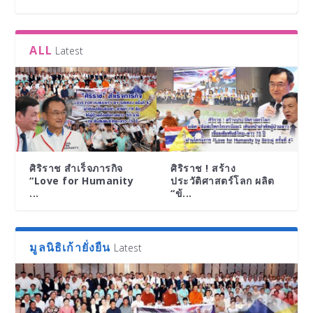
ALL
Latest
ศิริราช สำเร็จภารกิจ
ศิริราช ! สร้าง
“Love for Humanity
ประวัติศาสตร์โลก ผลิต
...
“ข้...
ศิริราช ! สร้างประวัติศาสตร์โลก ผลิต “ข้อสะโพก
ทดสอบ
“ก้าวแรกของพระบรมศาสดา ครั้งที่ 3 – LOVE
กมล ทัศนาญชลี ศิลปินแห่งชาติเปิดบ้านต้อนรับ
ศิริราช เปิดนิทรรศการศิลปะเชิงการแพทย์ “LET
ไทเท...
FOR HUMAN...
‘ดาวเด...
HOPE B...
มูลนิธิเก้ายั่งยืน
Latest