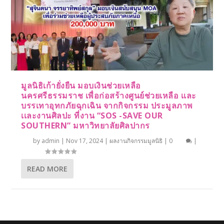
มูลนิธิเก้ายั่งยืน มอบเงินช่วยเหลือ
นครศรีธรรมราช เพื่อก่อสร้างศูนย์ช่วยเหลือ เเละ
บรรเทาอุทกภัยฉุกเฉิน จากกิจกรรม ประมูลภาพ
เเละงานศิลปะ ที่งาน “SOS -SAVE OUR
SOUTHERN” มหาวิทยาลัยศิลปากร
by
admin
|
Nov 17, 2024
|
ผลงานกิจกรรมมูลนิธิ
|
0
|
READ MORE